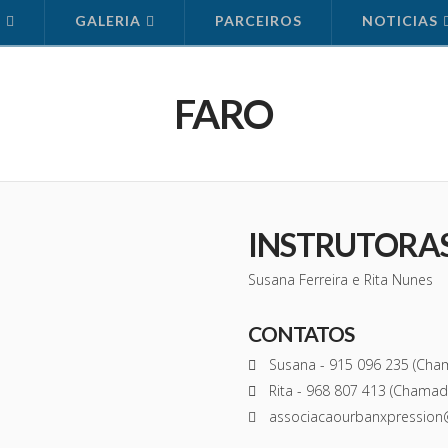
S
GALERIA
PARCEIROS
NOTICIAS
FARO
INSTRUTORA
Susana Ferreira e Rita Nunes
CONTATOS
Susana - 915 096 235 (Cha
Rita - 968 807 413 (Chamad
associacaourbanxpression